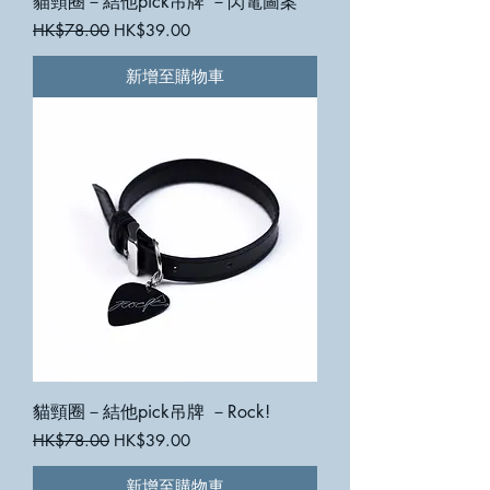
貓頸圈－結他pick吊牌 －閃電圖案
一般價格
促銷價格
HK$78.00
HK$39.00
新增至購物車
貓頸圈－結他pick吊牌 －Rock!
一般價格
促銷價格
HK$78.00
HK$39.00
新增至購物車