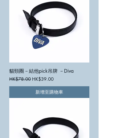
貓頸圈－結他pick吊牌 －Diva
一般價格
促銷價格
HK$78.00
HK$39.00
新增至購物車