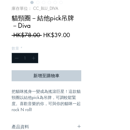
庫存單位： CC_BLU_DIVA
貓頸圈－結他pick吊牌
－Diva
一
促
 HK$78.00 
HK$39.00
般
銷
數量
*
價
價
格
格
新增至購物車
把貓咪搖身一變成為搖滾巨星！這款貓
頸圈以結他pick為吊牌，可調較鬆緊
度。喜歡音樂的你，可與你的貓咪一起
rock N roll!
產品資料