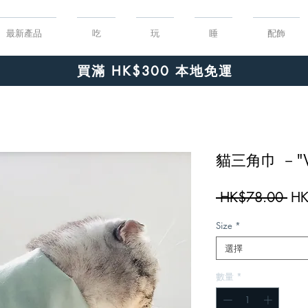
最新產品
吃
玩
睡
配飾
Order $150 or more for free shipping!
買滿 HK$300 本地免運
貓三角巾 －"We 
一
 HK$78.00 
HK
般
Size
*
價
格
選擇
數量
*