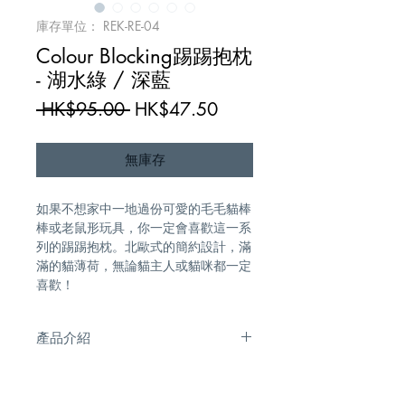
庫存單位： REK-RE-04
Colour Blocking踢踢抱枕
- 湖水綠 / 深藍
一
促
 HK$95.00 
HK$47.50
般
銷
價
價
無庫存
格
格
如果不想家中一地過份可愛的毛毛貓棒
棒或老鼠形玩具，你一定會喜歡這一系
列的踢踢抱枕。北歐式的簡約設計，滿
滿的貓薄荷，無論貓主人或貓咪都一定
喜歡！
產品介紹
尺寸：長30cm；闊8cm / 填充物：
100% 貓薄荷 / 洗滌須知：不可機洗，