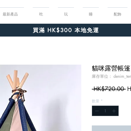
最新產品
吃
玩
睡
配飾
Order $150 or more for free shipping!
買滿 HK$300 本地免運
貓咪露營帳篷
庫存單位： denim_ten
 HK$720.00 
H
數量
*