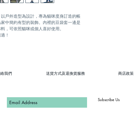
？以戶外造型為設計，專為貓咪度身訂造的帳
為家中簡約有型的裝飾。內裡的豆袋套一邊是
布料，可依照貓咪或個人喜好使用。
錯過！
聯絡我們
送貨方式及退換貨服務
商店政策
Subscribe Us