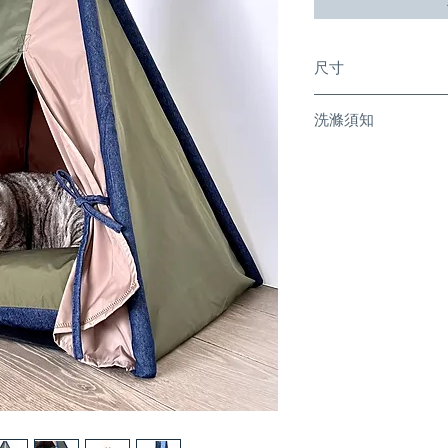
尺寸
闊度： 55cm
洗滌須知
高度： 75cm
帳幕：以濕布擦拭。
豆袋套：以凍水反轉
洗；不可放入乾衣機