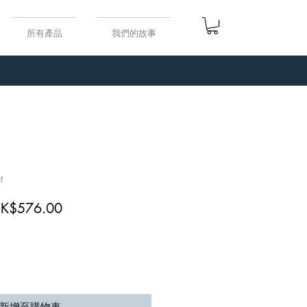
所有產品
我們的故事
t
一
促
K$576.00
般
銷
價
價
格
格
新增至購物車