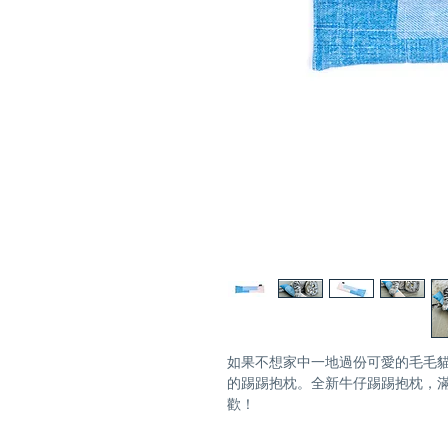
如果不想家中一地過份可愛的毛毛
的踢踢抱枕。全新牛仔踢踢抱枕，
歡！