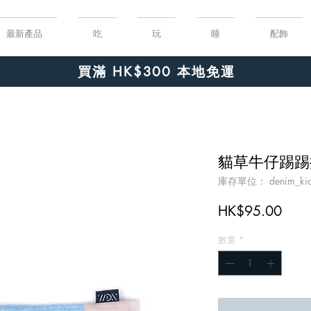
最新產品
吃
玩
睡
配飾
Order $150 or more for free shipping!
買滿 HK$300 本地免運
貓草牛仔踢踢抱枕 
庫存單位： denim_kick
價
HK$95.00
格
數量
*