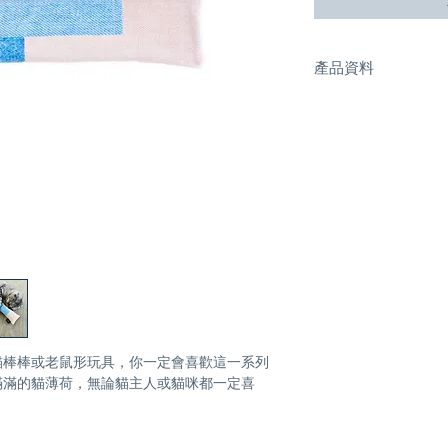
產品資料
尺寸：長30cm；闊8
填充物：100% 貓薄
洗滌須知：不可機洗
貓棒棒或老鼠形玩具，你一定會喜歡這一系列
滿滿的貓薄荷，無論貓主人或貓咪都一定喜