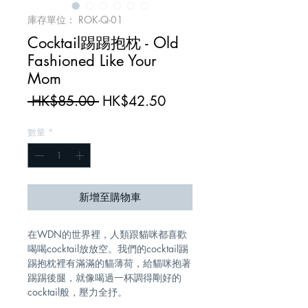
庫存單位： ROK-Q-01
Cocktail踢踢抱枕 - Old
Fashioned Like Your
Mom
一
促
 HK$85.00 
HK$42.50
般
銷
數量
*
價
價
格
格
新增至購物車
在WDN的世界裡，人類跟貓咪都喜歡
喝喝cocktail放放空。我們的cocktail踢
踢抱枕裡有滿滿的貓薄荷，給貓咪抱著
踢踢後腿，就像喝過一杯調得剛好的
cocktail般，壓力全抒。