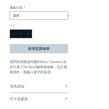
般
銷
圖案位置
*
價
價
格
格
數量
*
新增至購物車
我們與美國波特蘭的Mimi Ceramics合
作打造了Dot Bowl貓咪食物碗，設計風
格簡約，能融入家中的裝潢。
清洗須知
可放入微波爐及洗碗機
尺寸及顏色
大約12.5cm闊，6.5cm高