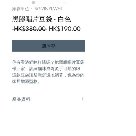
庫存單位： BG-VINYL-WHT
黑膠唱片豆袋 - 白色
一
促
 HK$380.00 
HK$190.00
般
銷
價
價
無庫存
格
格
你有看過貓咪打碟嗎？把黑膠唱片豆袋
帶回家，訓練貓咪成為炙手可熱的DJ！
這款豆袋讓貓咪舒適地躺著，也為你的
家居增添型格。
產品資料
尺寸： 直徑 45cm
洗滌須知：取出外袋，反轉洗
聯絡我們
送貨方式及退換貨服務