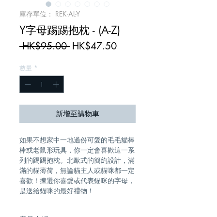
庫存單位： REK-AL-Y
Y字母踢踢抱枕 - (A-Z)
一
促
 HK$95.00 
HK$47.50
般
銷
數量
*
價
價
格
格
新增至購物車
如果不想家中一地過份可愛的毛毛貓棒
棒或老鼠形玩具，你一定會喜歡這一系
列的踢踢抱枕。北歐式的簡約設計，滿
滿的貓薄荷，無論貓主人或貓咪都一定
喜歡！揀選你喜愛或代表貓咪的字母， 
是送給貓咪的最好禮物！