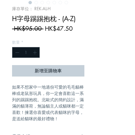
庫存單位： REK-AL-H
H字母踢踢抱枕 - (A-Z)
一
促
 HK$95.00 
HK$47.50
般
銷
數量
*
價
價
格
格
新增至購物車
如果不想家中一地過份可愛的毛毛貓棒
棒或老鼠形玩具，你一定會喜歡這一系
列的踢踢抱枕。北歐式的簡約設計，滿
滿的貓薄荷，無論貓主人或貓咪都一定
喜歡！揀選你喜愛或代表貓咪的字母， 
是送給貓咪的最好禮物！