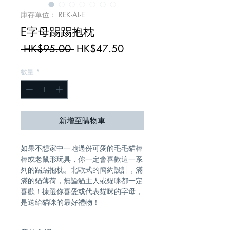
庫存單位： REK-AL-E
E字母踢踢抱枕
一
促
 HK$95.00 
HK$47.50
般
銷
數量
*
價
價
格
格
新增至購物車
如果不想家中一地過份可愛的毛毛貓棒
棒或老鼠形玩具，你一定會喜歡這一系
列的踢踢抱枕。北歐式的簡約設計，滿
滿的貓薄荷，無論貓主人或貓咪都一定
喜歡！揀選你喜愛或代表貓咪的字母， 
是送給貓咪的最好禮物！